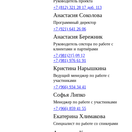
Руководитель проекта
yb.volodarskaya@nevainter.com
+7 (812) 321 28 17 доб. 113
Анастасия Соколова
Программный директор
av.sokolova@nevainter.com
+7 (921) 641 26 06
Анастасия Бережник
Руководитель сектора по работе с
клиентами и партнёрами
+7 (981)215 08 12
av.berezhnik@nevainter.com
+7 (981) 976 61 91
Кристина Нарышкина
Ведущий менеджер по работе с
участниками
ka.naryshkina@nevainter.com
+7 (966) 934 34 41
Софья Липко
Менеджер по работе с участниками
sd.lipko@nevainter.com
+7 (966) 859 41 55
Екатерина Хлимакова
e.hlimakova@nevainter.com
Специалист по работе со спикерами